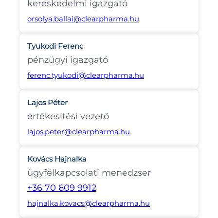
kereskedelmi igazgató
orsolya.ballai@clearpharma.hu
Tyukodi Ferenc
pénzügyi igazgató
ferenc.tyukodi@clearpharma.hu
Lajos Péter
értékesítési vezető
lajos.peter@clearpharma.hu
Kovács Hajnalka
ügyfélkapcsolati menedzser
+36 70 609 9912
hajnalka.kovacs@clearpharma.hu