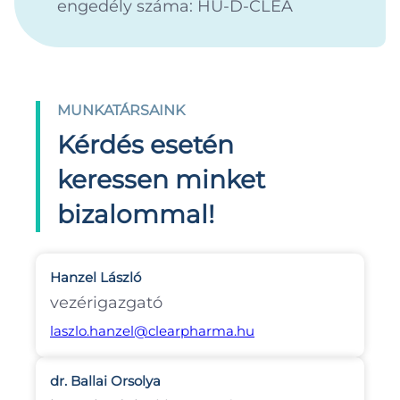
engedély száma: HU-D-CLEA
MUNKATÁRSAINK
Kérdés esetén
keressen minket
bizalommal!
Hanzel László
vezérigazgató
laszlo.hanzel@clearpharma.hu
dr. Ballai Orsolya