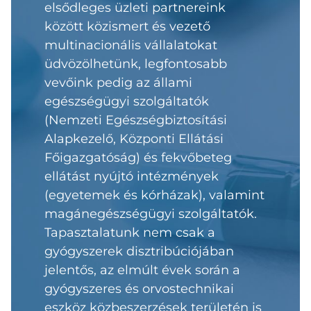
elsődleges üzleti partnereink
között közismert és vezető
multinacionális vállalatokat
üdvözölhetünk, legfontosabb
vevőink pedig az állami
egészségügyi szolgáltatók
(Nemzeti Egészségbiztosítási
Alapkezelő, Központi Ellátási
Főigazgatóság) és fekvőbeteg
ellátást nyújtó intézmények
(egyetemek és kórházak), valamint
magánegészségügyi szolgáltatók.
Tapasztalatunk nem csak a
gyógyszerek disztribúciójában
jelentős, az elmúlt évek során a
gyógyszeres és orvostechnikai
eszköz közbeszerzések területén is