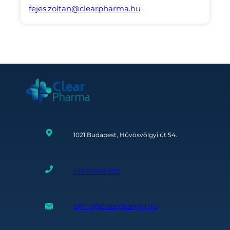
fejes.zoltan@clearpharma.hu
1021 Budapest, Hűvösvölgyi út 54.
+36 70 609 9912
office@clearpharma.hu