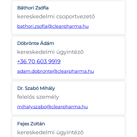
Báthori Zsófia
kereskedelmi csoportvezető
bathori.zsofia@clearpharma.hu
Döbrönte Ádám
kereskedelmi ügyintéző
+36 70 603 9919
adam.dobronte@clearpharma.hu
Dr. Szabó Mihály
felelős személy
mihaly.szabo@clearpharma.hu
Fejes Zoltán
kereskedelmi ügyintéző