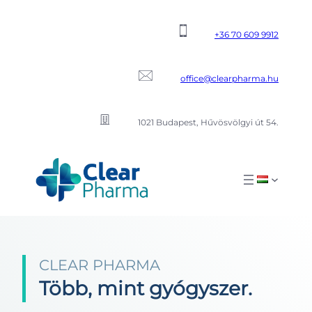
Ugrás
a
+36 70 609 9912
tartalomhoz
office@clearpharma.hu
1021 Budapest, Hűvösvölgyi út 54.
CLEAR PHARMA
Több, mint gyógyszer.