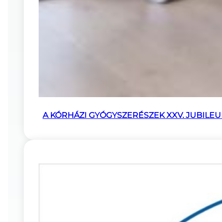
A KÓRHÁZI GYÓGYSZERÉSZEK XXV. JUBILE