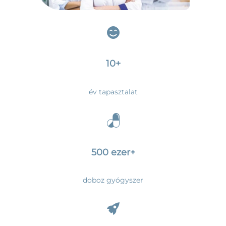
10+
év tapasztalat
500 ezer+
doboz gyógyszer