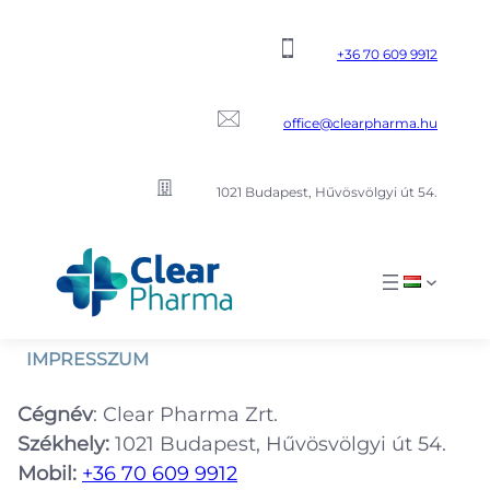
Ugrás
a
+36 70 609 9912
tartalomhoz
office@clearpharma.hu
1021 Budapest, Hűvösvölgyi út 54.
IMPRESSZUM
Cégnév
: Clear Pharma Zrt.
Székhely:
1021 Budapest, Hűvösvölgyi út 54.
Mobil:
+36 70 609 9912