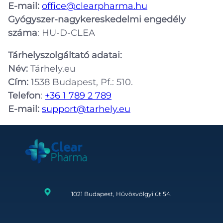
E-mail:
office@clearpharma.hu
Gyógyszer-nagykereskedelmi engedély
száma
: HU-D-CLEA
Tárhelyszolgáltató adatai:
Név:
Tárhely.eu
Cím:
1538 Budapest, Pf.: 510.
Telefon
:
+36 1 789 2 789
E-mail:
support@tarhely.eu
1021 Budapest, Hűvösvölgyi út 54.